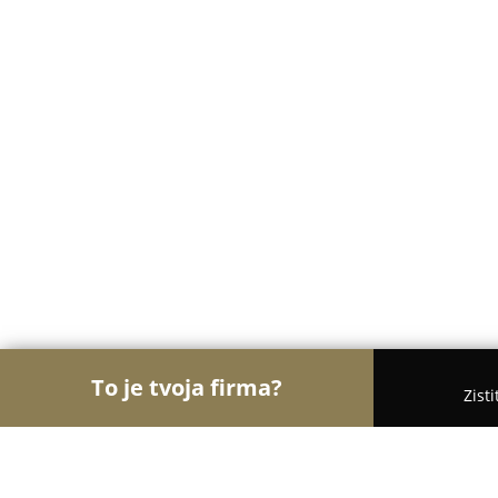
To je tvoja firma?
Zist
Orly Body Artu
Tetovacie Štúdiá, Tetovanie, Pie