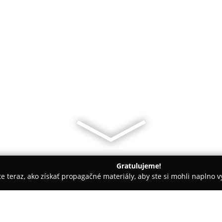
Gratulujeme!
ite teraz, ako získať propagačné materiály, aby ste si mohli naplno 
rcingy - Nové Mesto n.Váhom
Ink Cut Studio