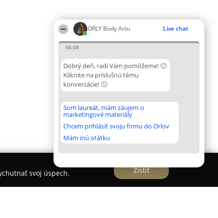
ORLY Body Artu
Live chat
06:08
Dobrý deň, radi Vám pomôžeme! 🙂
Kliknite na príslušnú tému
konverzácie! 🙂
Som laureát, mám záujem o
marketingové materiály
Chcem prihlásiť svoju firmu do Orlov
Mám inú otátku
Zistiť
vychutnať svoj úspech.