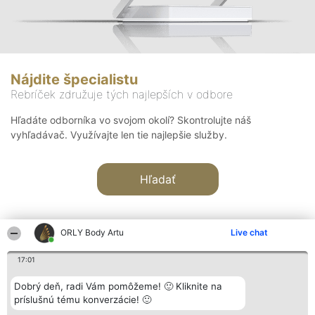
Nájdite špecialistu
Rebríček združuje tých najlepších v odbore
Hľadáte odborníka vo svojom okolí? Skontrolujte náš
vyhľadávač. Využívajte len tie najlepšie služby.
Hľadať
ORLY Body Artu
Live chat
17:01
Organizátor hodnotenia
Hodnotenie
Kontakt
Dobrý deň, radi Vám pomôžeme! 🙂 Kliknite na
Bright Side Solutions sp. z o.
Laureáti
Kontakt
príslušnú tému konverzácie! 🙂
o. sp. k.
Lista
ul. Ruska 22
wszystkich