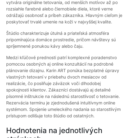
vytvára originálne tetovania, od menších motívov až po
rozsiahle farebné alebo čiernobiele diela, ktoré verne
odrážajú osobnosť a príbeh zákazníka. Hlavným cieľom je
poskytovať trvalé umenie na koži v najvyššej kvalite.
Štúdio charakterizuje útulná a priateľská atmosféra
pripomínajúca domáce prostredie, pričom návštevy sú
spríjemnené ponukou kávy alebo čaju.
Medzi kľúčové prednosti patrí komplexné poradenstvo
pomocou osobných aj online konzultácií na podrobné
plánovanie dizajnu. Karin ART ponúka bezplatné úpravy
vlastných tetovaní v priebehu dvoch mesiacov od
realizácie, čo posilňuje záväzok voči dlhodobej
spokojnosti klientov. Zákazníci dostávajú aj detailné
písomné inštrukcie na následnú starostlivosť o tetovanie.
Rezervácia termínu je zjednodušená intuitívnym online
systémom. Spojenie umeleckého nadania so starostlivým
prístupom odlišuje toto štúdio od ostatných.
Hodnotenia na jednotlivých