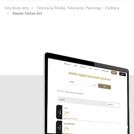
Orly Body Artu
Tetovacie Štúdiá, Tetovanie, Piercingy - Piešťany
Klaudi Tattoo Art