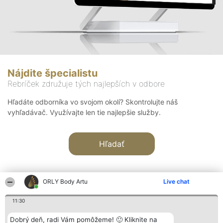
Nájdite špecialistu
Rebríček združuje tých najlepších v odbore
Hľadáte odborníka vo svojom okolí? Skontrolujte náš
vyhľadávač. Využívajte len tie najlepšie služby.
Hľadať
ORLY Body Artu
Live chat
11:30
Organizátor hodnotenia
Hodnotenie
Kontakt
Dobrý deň, radi Vám pomôžeme! 🙂 Kliknite na