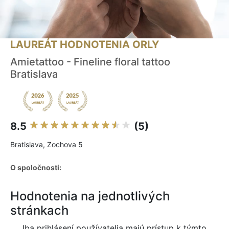
LAUREÁT HODNOTENIA ORLY
Amietattoo - Fineline floral tattoo
Bratislava
8.5
(5)
Bratislava, Zochova 5
O spoločnosti:
Hodnotenia na jednotlivých
stránkach
Iba prihlásení používatelia majú prístup k týmto