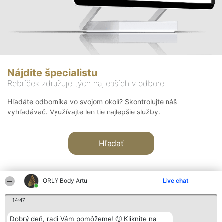
Nájdite špecialistu
Rebríček združuje tých najlepších v odbore
Hľadáte odborníka vo svojom okolí? Skontrolujte náš
vyhľadávač. Využívajte len tie najlepšie služby.
Hľadať
ORLY Body Artu
Live chat
14:47
Organizátor hodnotenia
Hodnotenie
Kontakt
Dobrý deň, radi Vám pomôžeme! 🙂 Kliknite na