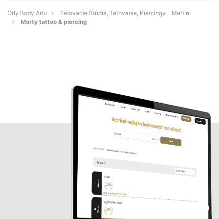
Orly Body Artu
Tetovacie Štúdiá, Tetovanie, Piercingy - Martin
Morty tattoo & piercing