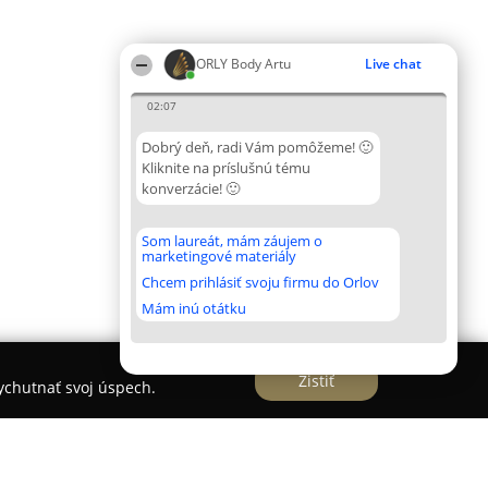
ORLY Body Artu
Live chat
02:07
Dobrý deň, radi Vám pomôžeme! 🙂
Kliknite na príslušnú tému
konverzácie! 🙂
Som laureát, mám záujem o
marketingové materiály
Chcem prihlásiť svoju firmu do Orlov
Mám inú otátku
Zistiť
vychutnať svoj úspech.