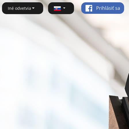
Prihlásiť sa
Iné odvetvia