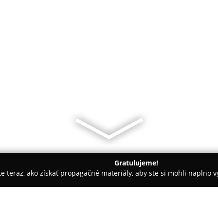
Gratulujeme!
ite teraz, ako získať propagačné materiály, aby ste si mohli naplno 
cingy - Trnava
Recoil Free Art Atelier