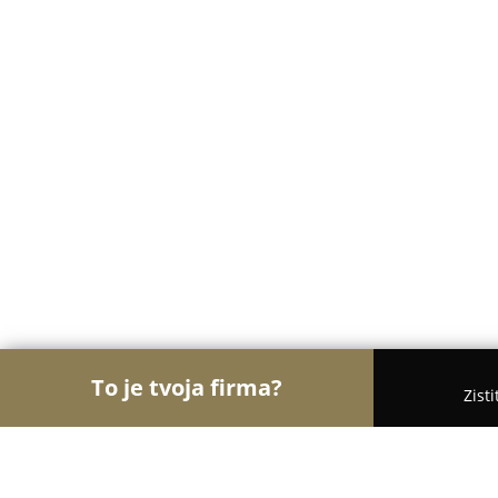
To je tvoja firma?
Zist
Orly Body Artu
Tetovacie Štúdiá, Tetovanie, Pier