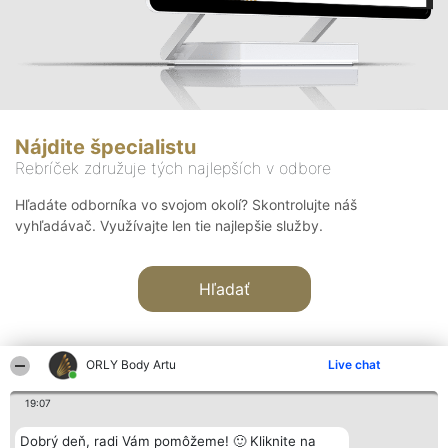
Nájdite špecialistu
Rebríček združuje tých najlepších v odbore
Hľadáte odborníka vo svojom okolí? Skontrolujte náš
vyhľadávač. Využívajte len tie najlepšie služby.
Hľadať
ORLY Body Artu
Live chat
19:07
Organizátor hodnotenia
Hodnotenie
Kontakt
Dobrý deň, radi Vám pomôžeme! 🙂 Kliknite na