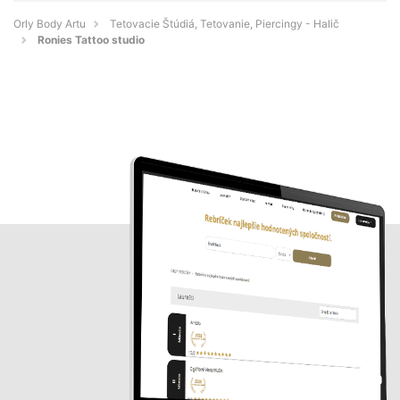
Orly Body Artu
Tetovacie Štúdiá, Tetovanie, Piercingy - Halič
Ronies Tattoo studio