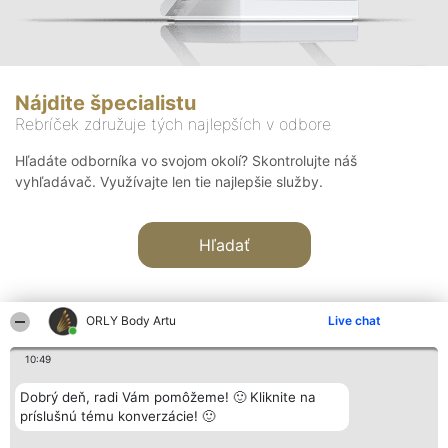
Nájdite špecialistu
Rebríček združuje tých najlepších v odbore
Hľadáte odborníka vo svojom okolí? Skontrolujte náš
vyhľadávač. Využívajte len tie najlepšie služby.
Hľadať
ORLY Body Artu
Live chat
10:49
Organizátor hodnotenia
Hodnotenie
Kontakt
Dobrý deň, radi Vám pomôžeme! 🙂 Kliknite na
Bright Side Solutions sp. z o.
Laureáti
Kontakt
príslušnú tému konverzácie! 🙂
o. sp. k.
Lista
ul. Ruska 22
wszystkich