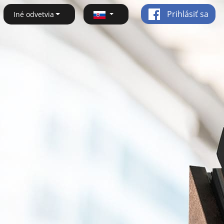
Prihlásiť sa
Iné odvetvia