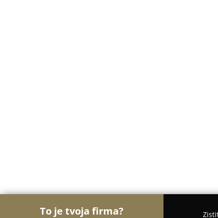
To je tvoja firma?
Zist