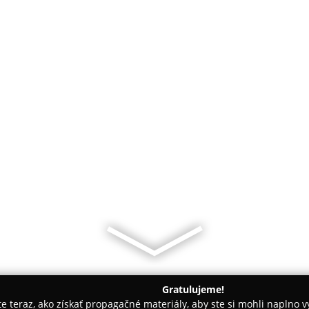
Gratulujeme!
ite teraz, ako získať propagačné materiály, aby ste si mohli naplno 