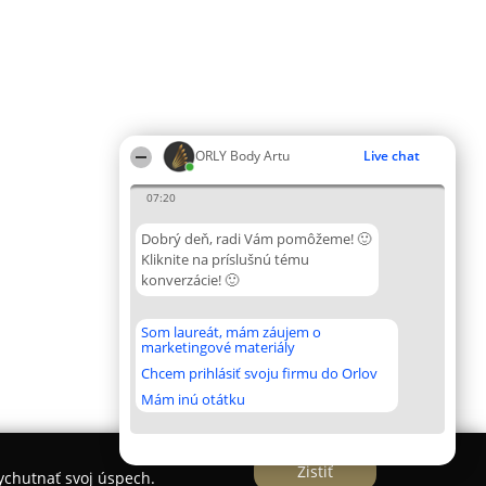
ORLY Body Artu
Live chat
07:20
Dobrý deň, radi Vám pomôžeme! 🙂
Kliknite na príslušnú tému
konverzácie! 🙂
Som laureát, mám záujem o
marketingové materiály
Chcem prihlásiť svoju firmu do Orlov
Mám inú otátku
Zistiť
vychutnať svoj úspech.