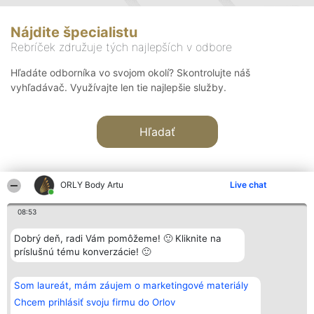
Nájdite špecialistu
Rebríček združuje tých najlepších v odbore
Hľadáte odborníka vo svojom okolí? Skontrolujte náš
vyhľadávač. Využívajte len tie najlepšie služby.
Hľadať
ORLY Body Artu
Live chat
08:53
Organizátor hodnotenia
Hodnotenie
Kontakt
Dobrý deň, radi Vám pomôžeme! 🙂 Kliknite na
Bright Side Solutions sp. z o.
Laureáti
Kontakt
príslušnú tému konverzácie! 🙂
o. sp. k.
Lista
ul. Ruska 22
wszystkich
Wrocław 50-079
Laureatów
Som laureát, mám záujem o marketingové materiály
KRS 0000749100 | Regon
Podmienky
381313360 | NIP 8943132676
Obchodné
Chcem prihlásiť svoju firmu do Orlov
+48 508 492 400
podmienky