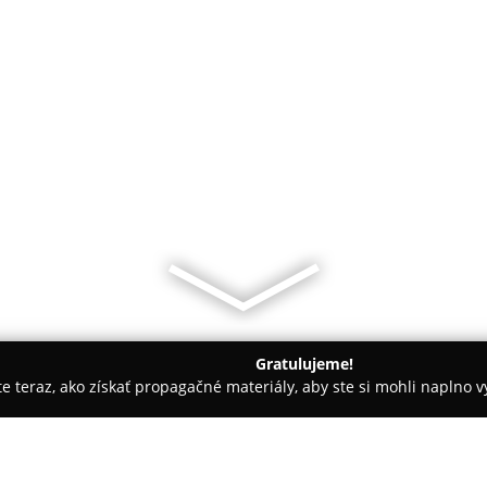
Gratulujeme!
ite teraz, ako získať propagačné materiály, aby ste si mohli naplno 
cingy - Trnava
TETOVACIE ŠTÚDIO OCEĽOVÁ OSA - Róbert For