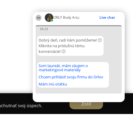
ORLY Body Artu
Live chat
06:23
Dobrý deň, radi Vám pomôžeme! 🙂
Kliknite na príslušnú tému
konverzácie! 🙂
Som laureát, mám záujem o
marketingové materiály
Chcem prihlásiť svoju firmu do Orlov
Mám inú otátku
Zistiť
vychutnať svoj úspech.
man