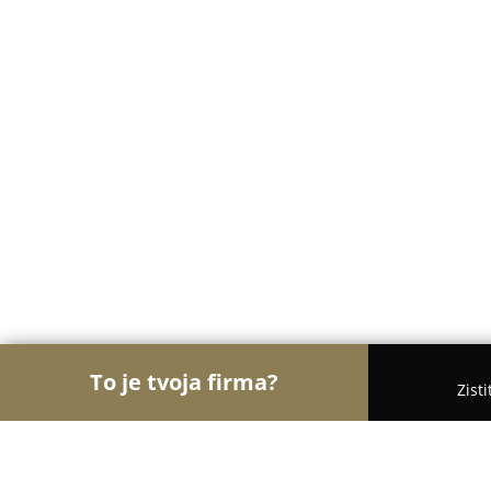
To je tvoja firma?
Zist
Orly Body Artu
Tetovacie Štúdiá, Tetovanie, Pier