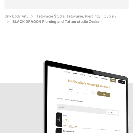
Orly Body Artu
Tetovacie Štúdiá, Tetovanie, Piercingy - Zvolen
BLACK DRAGON Piercing and Tattoo studio Zvolen