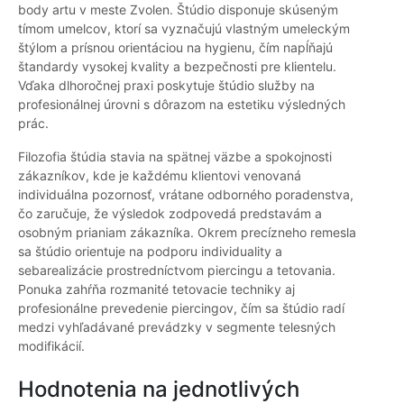
body artu v meste Zvolen. Štúdio disponuje skúseným
tímom umelcov, ktorí sa vyznačujú vlastným umeleckým
štýlom a prísnou orientáciou na hygienu, čím napĺňajú
štandardy vysokej kvality a bezpečnosti pre klientelu.
Vďaka dlhoročnej praxi poskytuje štúdio služby na
profesionálnej úrovni s dôrazom na estetiku výsledných
prác.
Filozofia štúdia stavia na spätnej väzbe a spokojnosti
zákazníkov, kde je každému klientovi venovaná
individuálna pozornosť, vrátane odborného poradenstva,
čo zaručuje, že výsledok zodpovedá predstavám a
osobným prianiam zákazníka. Okrem precízneho remesla
sa štúdio orientuje na podporu individuality a
sebarealizácie prostredníctvom piercingu a tetovania.
Ponuka zahŕňa rozmanité tetovacie techniky aj
profesionálne prevedenie piercingov, čím sa štúdio radí
medzi vyhľadávané prevádzky v segmente telesných
modifikácií.
Hodnotenia na jednotlivých