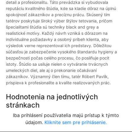
detail a profesionalitu. Táto prevádzka si vybudovala
reputáciu kvalitného štúdia, kde sa kladie dôraz na úplnú
spokojnosť zákazníkov a precíznu prácu. Skúsený tím
tatérov poskytuje široký výber štýlov tetovania, pričom
špecialitami štúdia sú techniky black and grey a
realistické motívy. Každý návrh vzniká s dôrazom na
individuálne požiadavky a osobný príbeh klienta, aby
výsledok verne reprezentoval ich predstavy. Dôležitou
súčasťou je zabezpečenie vysokého štandardu hygieny a
bezpečnosti počas celého procesu, čo posilňuje pocit
istoty. Štúdio sa usiluje nielen o vytváranie trvácnych
umeleckých diel, ale aj o prekonanie očakávaní
zákazníkov. Významný člen tímu, tatér Róbert Pavlík,
prispieva k profesionalite a kvalite realizovaných prác.
Hodnotenia na jednotlivých
stránkach
Iba prihlásení používatelia majú prístup k týmto
údajom.
Kliknite sem pre prihlásenie.