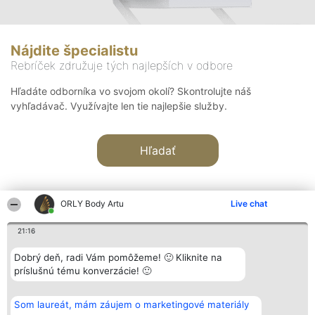
Nájdite špecialistu
Rebríček združuje tých najlepších v odbore
Hľadáte odborníka vo svojom okolí? Skontrolujte náš
vyhľadávač. Využívajte len tie najlepšie služby.
Hľadať
ORLY Body Artu
Live chat
21:16
Organizátor hodnotenia
Hodnotenie
Kontakt
Dobrý deň, radi Vám pomôžeme! 🙂 Kliknite na
Bright Side Solutions sp. z o.
Laureáti
Kontakt
príslušnú tému konverzácie! 🙂
o. sp. k.
Lista
ul. Ruska 22
wszystkich
Wrocław 50-079
Laureatów
Som laureát, mám záujem o marketingové materiály
KRS 0000749100 | Regon
Podmienky