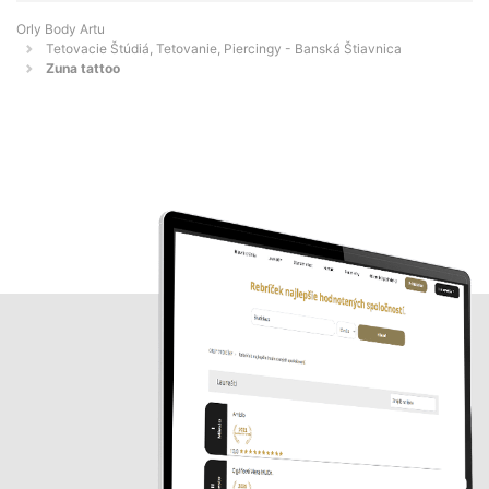
Orly Body Artu
Tetovacie Štúdiá, Tetovanie, Piercingy - Banská Štiavnica
Zuna tattoo