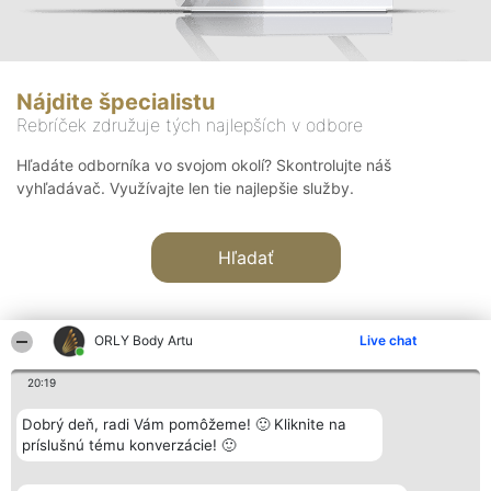
Nájdite špecialistu
Rebríček združuje tých najlepších v odbore
Hľadáte odborníka vo svojom okolí? Skontrolujte náš
vyhľadávač. Využívajte len tie najlepšie služby.
Hľadať
ORLY Body Artu
Live chat
20:19
Organizátor hodnotenia
Hodnotenie
Kontakt
Dobrý deň, radi Vám pomôžeme! 🙂 Kliknite na
Bright Side Solutions sp. z o.
Laureáti
Kontakt
príslušnú tému konverzácie! 🙂
o. sp. k.
Lista
ul. Ruska 22
wszystkich
Wrocław 50-079
Laureatów