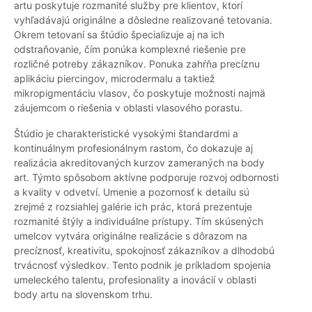
artu poskytuje rozmanité služby pre klientov, ktorí
vyhľadávajú originálne a dôsledne realizované tetovania.
Okrem tetovaní sa štúdio špecializuje aj na ich
odstraňovanie, čím ponúka komplexné riešenie pre
rozličné potreby zákazníkov. Ponuka zahŕňa precíznu
aplikáciu piercingov, microdermalu a taktiež
mikropigmentáciu vlasov, čo poskytuje možnosti najmä
záujemcom o riešenia v oblasti vlasového porastu.
Štúdio je charakteristické vysokými štandardmi a
kontinuálnym profesionálnym rastom, čo dokazuje aj
realizácia akreditovaných kurzov zameraných na body
art. Týmto spôsobom aktívne podporuje rozvoj odbornosti
a kvality v odvetví. Umenie a pozornosť k detailu sú
zrejmé z rozsiahlej galérie ich prác, ktorá prezentuje
rozmanité štýly a individuálne prístupy. Tím skúsených
umelcov vytvára originálne realizácie s dôrazom na
precíznosť, kreativitu, spokojnosť zákazníkov a dlhodobú
trvácnosť výsledkov. Tento podnik je príkladom spojenia
umeleckého talentu, profesionality a inovácií v oblasti
body artu na slovenskom trhu.