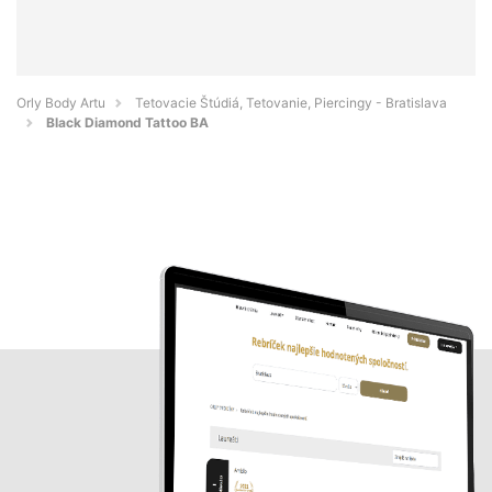
Orly Body Artu
Tetovacie Štúdiá, Tetovanie, Piercingy - Bratislava
Black Diamond Tattoo BA