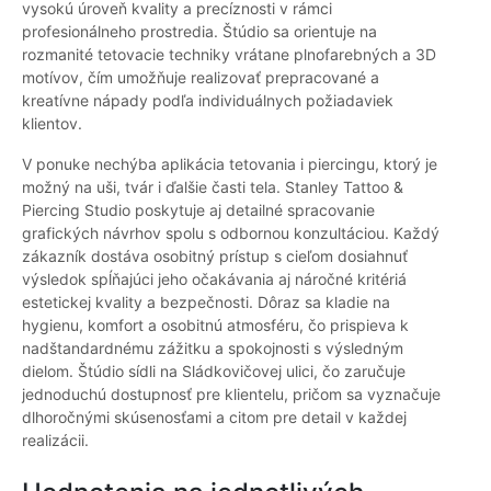
vysokú úroveň kvality a precíznosti v rámci
profesionálneho prostredia. Štúdio sa orientuje na
rozmanité tetovacie techniky vrátane plnofarebných a 3D
motívov, čím umožňuje realizovať prepracované a
kreatívne nápady podľa individuálnych požiadaviek
klientov.
V ponuke nechýba aplikácia tetovania i piercingu, ktorý je
možný na uši, tvár i ďalšie časti tela. Stanley Tattoo &
Piercing Studio poskytuje aj detailné spracovanie
grafických návrhov spolu s odbornou konzultáciou. Každý
zákazník dostáva osobitný prístup s cieľom dosiahnuť
výsledok spĺňajúci jeho očakávania aj náročné kritériá
estetickej kvality a bezpečnosti. Dôraz sa kladie na
hygienu, komfort a osobitnú atmosféru, čo prispieva k
nadštandardnému zážitku a spokojnosti s výsledným
dielom. Štúdio sídli na Sládkovičovej ulici, čo zaručuje
jednoduchú dostupnosť pre klientelu, pričom sa vyznačuje
dlhoročnými skúsenosťami a citom pre detail v každej
realizácii.