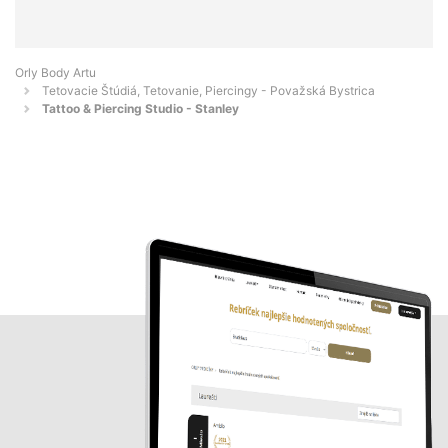
Orly Body Artu
Tetovacie Štúdiá, Tetovanie, Piercingy - Považská Bystrica
Tattoo & Piercing Studio - Stanley